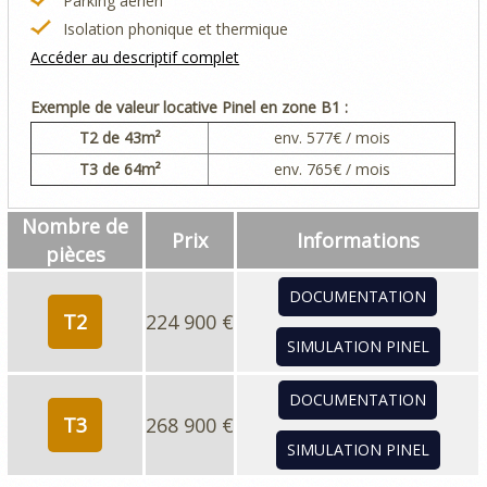
Parking aérien
Isolation phonique et thermique
Accéder au descriptif complet
Exemple de valeur locative Pinel en zone B1 :
T2
de 43m²
env.
577
€ / mois
T3
de 64m²
env.
765
€ / mois
Nombre de
Prix
Informations
pièces
DOCUMENTATION
T2
224 900 €
SIMULATION PINEL
DOCUMENTATION
T3
268 900 €
SIMULATION PINEL