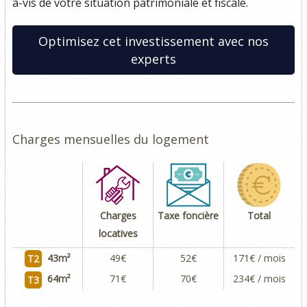
à-vis de votre situation patrimoniale et fiscale.
Optimisez cet investissement avec nos
experts
Charges mensuelles du logement
Charges
Taxe foncière
Total
locatives
43
m²
49€
52€
171€ / mois
T2
64
m²
71€
70€
234€ / mois
T3