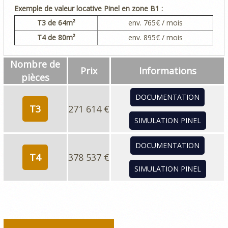
Exemple de valeur locative Pinel en zone B1 :
T3
de 64m²
env.
765
€ / mois
T4
de 80m²
env.
895
€ / mois
Nombre de
Prix
Informations
pièces
DOCUMENTATION
T3
271 614 €
SIMULATION PINEL
DOCUMENTATION
T4
378 537 €
SIMULATION PINEL