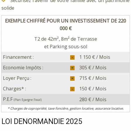
Sécurisez l'avenir de votre famille avec un patrimoine
solide
EXEMPLE CHIFFRÉ POUR UN INVESTISSEMENT DE 220
000 €
T2 de 42m², 8m² de Terrasse
et Parking sous-sol
Financement :
1 150 € / Mois
Economie Impôts :
305 € / Mois
Loyer Perçu :
715 € / Mois
Charges* :
150 € / Mois
P.E.F
280 € / Mois
(Plan Epargne Fiscal)
* Charges de copropriété, taxe foncière, gestion locative, assurance locative.
LOI DENORMANDIE 2025