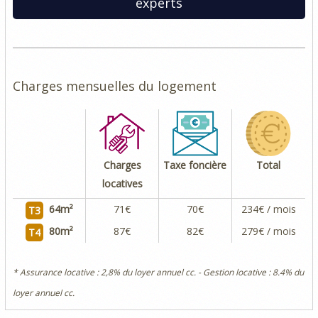
experts
Charges mensuelles du logement
Charges
Taxe foncière
Total
locatives
64
m²
71€
70€
234€ / mois
T3
80
m²
87€
82€
279€ / mois
T4
* Assurance locative : 2,8% du loyer annuel cc. - Gestion locative : 8.4% du
loyer annuel cc.