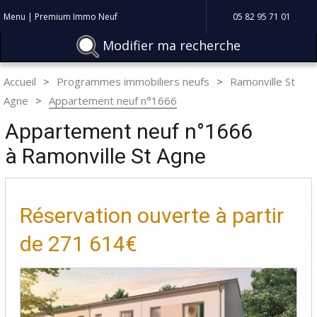
Menu | Premium Immo Neuf
05 82 95 71 01
Modifier ma recherche
Accueil
Programmes immobiliers neufs
Ramonville St
Agne
Appartement neuf n°1666
Appartement neuf n°1666
à Ramonville St Agne
Réservation ouverte à partir
de
271 614€