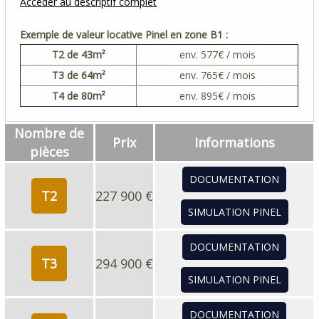
Accéder au descriptif complet
Exemple de valeur locative Pinel en zone B1 :
T2
de 43m²
env.
577
€ / mois
T3
de 64m²
env.
765
€ / mois
T4
de 80m²
env.
895
€ / mois
Nombre de
Prix
Informations
pièces
DOCUMENTATION
T2
227 900 €
SIMULATION PINEL
DOCUMENTATION
T3
294 900 €
SIMULATION PINEL
DOCUMENTATION