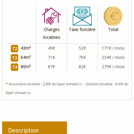
Charges
Taxe foncière
Total
locatives
43
m²
49€
52€
171€ / mois
T2
64
m²
71€
70€
234€ / mois
T3
80
m²
87€
82€
279€ / mois
T4
* Assurance locative : 2,8% du loyer annuel cc. - Gestion locative : 8.4% du
loyer annuel cc.
Description