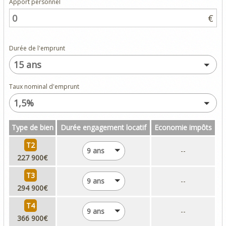
Apport personnel
€
Durée de l'emprunt
15 ans
Taux nominal d'emprunt
1,5%
Type de bien
Durée engagement locatif
Economie impôts
T2
9 ans
--
227 900€
T3
9 ans
--
294 900€
T4
9 ans
--
366 900€