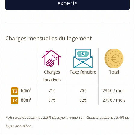
experts
Charges mensuelles du logement
Charges
Taxe foncière
Total
locatives
64
m²
71€
70€
234€ / mois
T3
80
m²
87€
82€
279€ / mois
T4
* Assurance locative : 2,8% du loyer annuel cc. - Gestion locative : 8.4% du
loyer annuel cc.