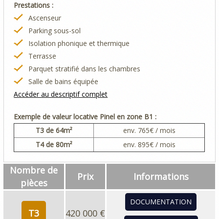
Prestations :
Ascenseur
Parking sous-sol
Isolation phonique et thermique
Terrasse
Parquet stratifié dans les chambres
Salle de bains équipée
Accéder au descriptif complet
Exemple de valeur locative Pinel en zone B1 :
T3
de 64m²
env.
765
€ / mois
T4
de 80m²
env.
895
€ / mois
Nombre de
Prix
Informations
pièces
DOCUMENTATION
T3
420 000 €