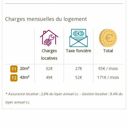
Charges mensuelles du logement
Charges
Taxe foncière
Total
locatives
20
m²
32€
27€
95€ / mois
T1
43
m²
49€
52€
171€ / mois
T2
* Assurance locative : 2,8% du loyer annuel cc. - Gestion locative : 8.4% du
loyer annuel cc.