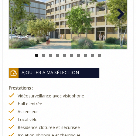
Previous
Next
AJOUTER À MA SÉLECTION
Prestations :
Vidéosurveillance avec visiophone
Hall d'entrée
Ascenseur
Local vélo
Résidence clôturée et sécurisée
Isolation phonique et thermique