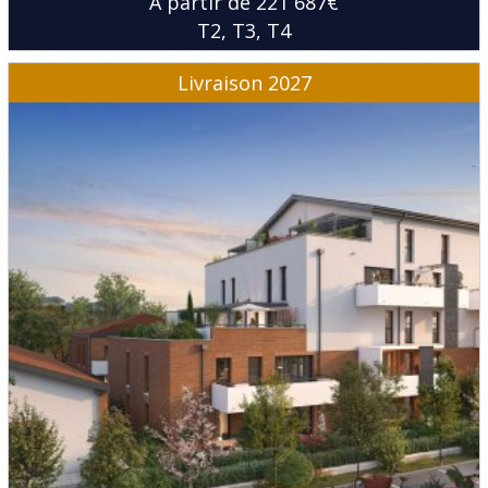
À partir de 221 687€
T2
T3
T4
Livraison 2027