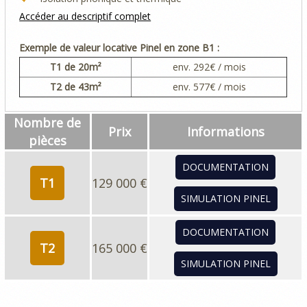
Accéder au descriptif complet
Exemple de valeur locative Pinel en zone B1 :
T1
de 20m²
env.
292
€ / mois
T2
de 43m²
env.
577
€ / mois
Nombre de
Prix
Informations
pièces
DOCUMENTATION
T1
129 000 €
SIMULATION PINEL
DOCUMENTATION
T2
165 000 €
SIMULATION PINEL