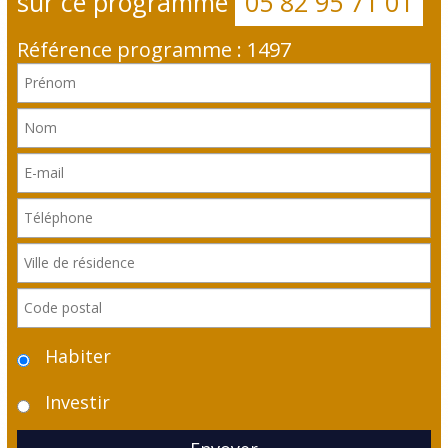
sur ce programme
05 82 95 71 01
Référence programme : 1497
Habiter
Investir