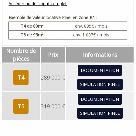
Accéder au descriptif complet
Exemple de valeur locative Pinel en zone B1 :
T4
de 80m²
env.
895
€ / mois
T5
de 93m²
env.
1,007
€ / mois
Nombre de
Prix
Informations
pièces
DOCUMENTATION
T4
289 000 €
SIMULATION PINEL
DOCUMENTATION
T5
319 000 €
SIMULATION PINEL