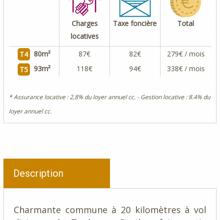
Charges
Taxe foncière
Total
locatives
80
m²
87€
82€
279€ / mois
T4
93
m²
118€
94€
338€ / mois
T5
* Assurance locative : 2,8% du loyer annuel cc. - Gestion locative : 8.4% du
loyer annuel cc.
Description
Charmante commune à 20 kilomètres à vol