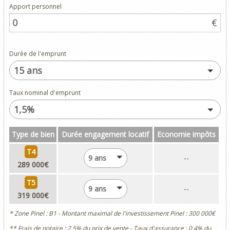
Apport personnel
€
Durée de l'emprunt
15 ans
Taux nominal d'emprunt
1,5%
Type de bien
Durée engagement locatif
Economie impôts
T4
9 ans
--
289 000€
T5
9 ans
--
319 000€
* Zone Pinel : B1 - Montant maximal de l'investissement Pinel : 300 000€
** Frais de notaire : 2.5% du prix de vente - Taux d'assurance : 0.4% du