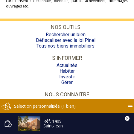
caractérisent : décennale, biennale, parfait achèvement, dommages
ouvrages etc.
NOS OUTILS
Rechercher un bien
Défiscaliser avec la loi Pinel
Tous nos biens immobiliers
S'INFORMER
Actualités
Habiter
Investir
Gérer
NOUS CONNAITRE
Contact
Sélection personnalisée
1 bien
À propos
Mention Légales
Réf. 1409
© 2017 - Premiumimmoneuf.com - Votre partenaire immobilier
Saint-Jean
neuf et loi Pinel à Toulouse