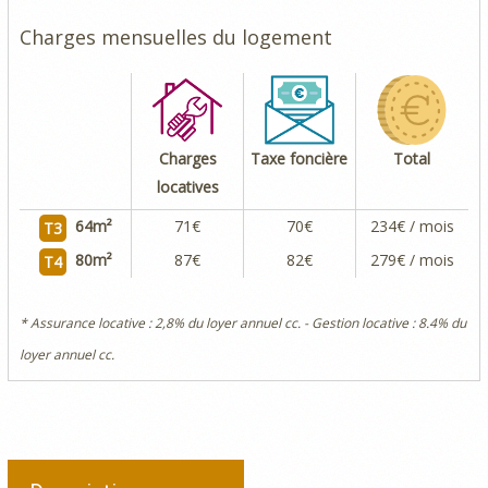
Charges mensuelles du logement
Charges
Taxe foncière
Total
locatives
64
m²
71€
70€
234€ / mois
T3
80
m²
87€
82€
279€ / mois
T4
* Assurance locative : 2,8% du loyer annuel cc. - Gestion locative : 8.4% du
loyer annuel cc.