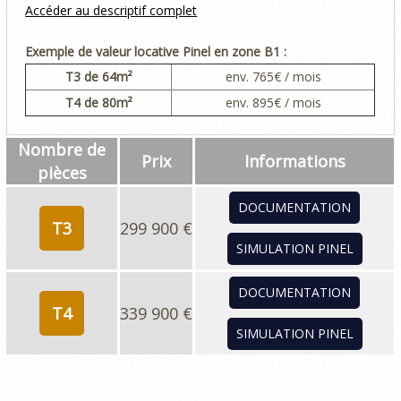
Accéder au descriptif complet
Exemple de valeur locative Pinel en zone B1 :
T3
de 64m²
env.
765
€ / mois
T4
de 80m²
env.
895
€ / mois
Nombre de
Prix
Informations
pièces
DOCUMENTATION
T3
299 900 €
SIMULATION PINEL
DOCUMENTATION
T4
339 900 €
SIMULATION PINEL