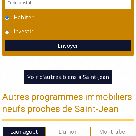
Habiter
Investir
Envoyer
Voir d'autres biens à Saint-Jean
Autres programmes immobiliers
neufs proches de Saint-Jean
Launaguet
L'union
Montrabe