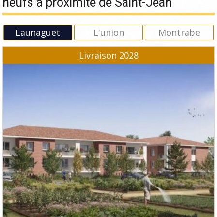
neufs à proximité de Saint-Jean
Launaguet
L'union
Montrabe
Livraison 2028