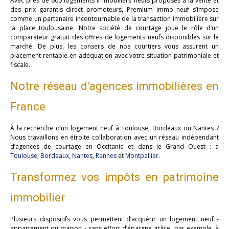
Avec près de 600 logements immobiliers neufs proposés à la vente et
des prix garantis direct promoteurs, Premium immo neuf s’impose
comme un partenaire incontournable de la transaction immobilière sur
la place toulousaine. Notre société de courtage joue le rôle d’un
comparateur gratuit des offres de logements neufs disponibles sur le
marché. De plus, les conseils de nos courtiers vous assurent un
placement rentable en adéquation avec votre situation patrimoniale et
fiscale.
Notre réseau d’agences immobilières en
France
À la recherche d’un logement neuf à Toulouse, Bordeaux ou Nantes ?
Nous travaillons en étroite collaboration avec un réseau indépendant
d’agences de courtage en Occitanie et dans le Grand Ouest : à
Toulouse
,
Bordeaux
,
Nantes
,
Rennes
et
Montpellier
.
Transformez vos impôts en patrimoine
immobilier
Plusieurs dispositifs vous permettent d’acquérir un logement neuf -
appartement ou maison - sans effort d’épargne grâce, par exemple, à