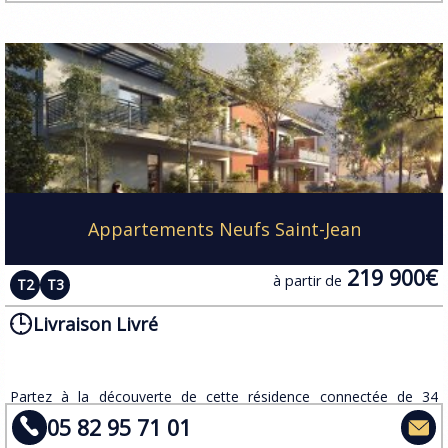
Appartements Neufs Saint-Jean
219 900€
à partir de
T2
T3
Livraison Livré
Partez à la découverte de cette résidence connectée de 34
logements neufs du T2 au T3 dans la commune de Saint-Jean, au
05 82 95 71 01
nord-est de Toulouse.