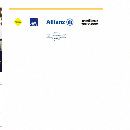
e
€
t
4