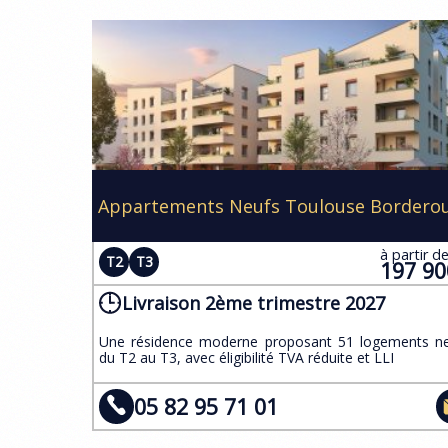
Appartements Neufs Toulouse Bordero
à partir d
T2
T3
197 9
Livraison 2ème trimestre 2027
Une résidence moderne proposant 51 logements n
du T2 au T3, avec éligibilité TVA réduite et LLI​
05 82 95 71 01