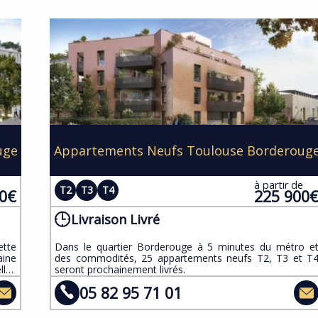
uge
Appartements Neufs Toulouse Borderoug
e
à partir de
T2
T3
T4
00€
225 900
Livraison Livré
ette
Dans le quartier Borderouge à 5 minutes du métro e
ine
des commodités, 25 appartements neufs T2, T3 et T
lles
seront prochainement livrés.
05 82 95 71 01