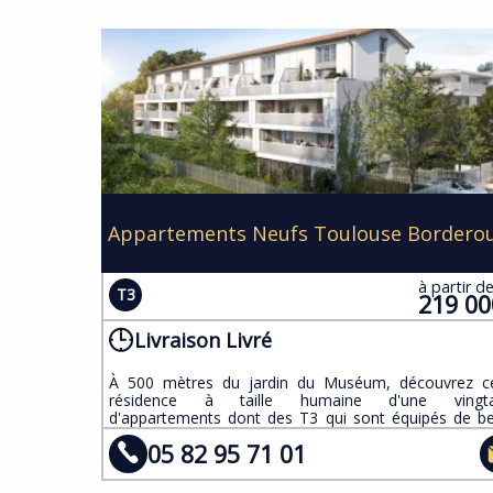
Appartements Neufs Toulouse Bordero
à partir d
T3
219 0
Livraison Livré
À 500 mètres du jardin du Muséum, découvrez c
résidence à taille humaine d'une vingta
d'appartements dont des T3 qui sont équipés de be
prestations.
05 82 95 71 01