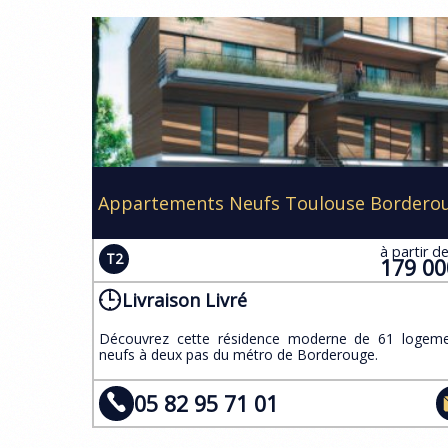
Appartements Neufs Toulouse Bordero
à partir d
T2
179 0
Livraison Livré
​Découvrez cette résidence moderne de 61 logem
neufs à deux pas du métro de Borderouge.
05 82 95 71 01