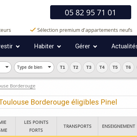
05 82 95 71 01
teurs
Sélection premium d'appartements neufs
vestir
Habiter
Gérer
Actualité
Type de bien
T1
T2
T3
T4
T5
T6
ouse Borderouge
oulouse Borderouge éligibles Pinel
MIE
LES POINTS
TRANSPORTS
ENSEIGNEMENT
SME
FORTS