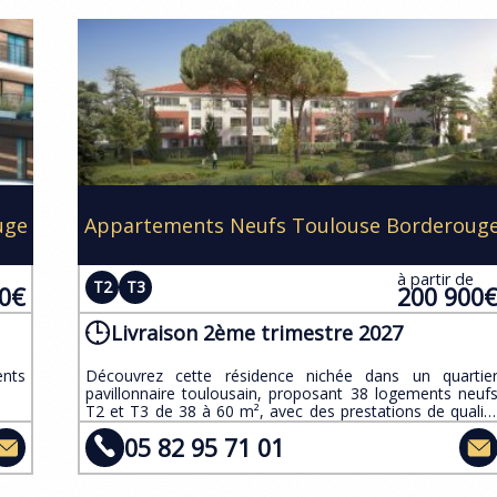
uge
Appartements Neufs Toulouse Borderoug
e
à partir de
T2
T3
00€
200 900
Livraison 2ème trimestre 2027
ents
​Découvrez cette résidence nichée dans un quartie
pavillonnaire toulousain, proposant 38 logements neuf
T2 et T3 de 38 à 60 m², avec des prestations de qualit
et certifiés RE2020.
05 82 95 71 01