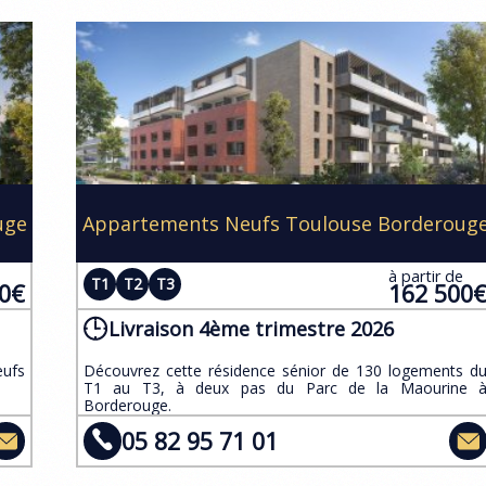
uge
Appartements Neufs Toulouse Borderoug
e
à partir de
T1
T2
T3
00€
162 500
Livraison 4ème trimestre 2026
eufs
​Découvrez cette résidence sénior de 130 logements d
T1 au T3, à deux pas du Parc de la Maourine 
Borderouge.
05 82 95 71 01