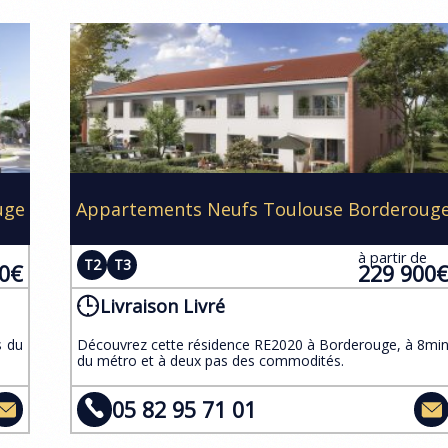
uge
Appartements Neufs Toulouse Borderoug
e
à partir de
T2
T3
00€
229 900
Livraison Livré
s du
​Découvrez cette résidence RE2020 à Borderouge, à 8mi
du métro et à deux pas des commodités.
05 82 95 71 01