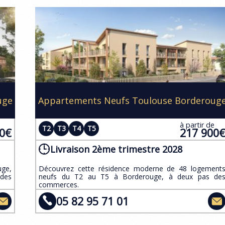
uge
Appartements Neufs Toulouse Borderoug
e
à partir de
T2
T3
T4
T5
00€
217 900
Livraison 2ème trimestre 2028
uge,
​Découvrez cette résidence moderne de 48 logement
 des
neufs du T2 au T5 à Borderouge, à deux pas de
commerces.
05 82 95 71 01