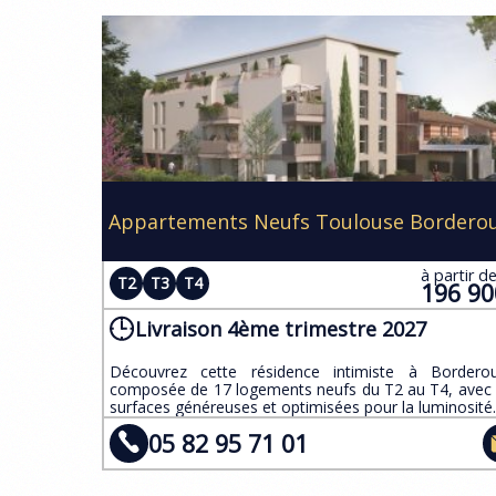
Appartements Neufs Toulouse Bordero
à partir d
T2
T3
T4
196 9
Livraison 4ème trimestre 2027
​Découvrez cette résidence intimiste à Bordero
composée de 17 logements neufs du T2 au T4, avec
surfaces généreuses et optimisées pour la luminosité.
05 82 95 71 01