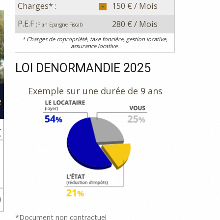
Charges* :
150 € / Mois
P.E.F
280 € / Mois
(Plan Epargne Fiscal)
* Charges de copropriété, taxe foncière, gestion locative,
assurance locative.
LOI DENORMANDIE 2025
Exemple sur une durée de 9 ans
e
€
u
à
*Document non contractuel