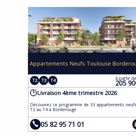
Appartements Neufs Toulouse Bordero
à partir d
T2
T3
T4
205 9
Livraison 4ème trimestre 2026
​Découvrez ce programme de 33 appartements neuf
T2 au T4 à Borderouge
05 82 95 71 01