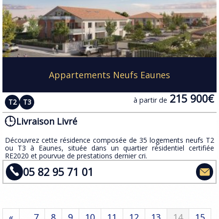
Appartements Neufs Eaunes
215 900€
à partir de
T2
T3
Livraison Livré
​Découvrez cette résidence composée de 35 logements neufs T2
ou T3 à Eaunes, située dans un quartier résidentiel certifiée
RE2020 et pourvue de prestations dernier cri.
05 82 95 71 01
«
... 7
8
9
10
11
12
13
14
15