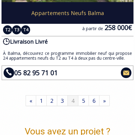
Appartements Neufs Balma
258 000€
à partir de
T2
T3
T4
Livraison Livré
À Balma, découvrez ce programme immobilier neuf qui propose
24 appartements neufs du T2 au T4 à deux pas du centre-ville.
05 82 95 71 01
«
1
2
3
4
5
6
»
Vous avez un projet ?