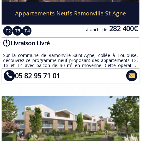
Appartements Neufs Ramonville St Agne
282 400€
à partir de
T2
T3
T4
Livraison Livré
Sur la commune de Ramonville-Saint-Agne, collée à Toulouse,
découvrez ce programme neuf proposant des appartements T2,
T3 et T4 avec balcon de 30 m² en moyenne. Cette opération
inédite répond à la nouvelle norme de construction des bâtiments
05 82 95 71 01
neufs.