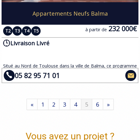
Appartements Neufs Balma
232 000€
à partir de
T2
T3
T4
T5
Livraison Livré
Situé au Nord de Toulouse dans la ville de Balma, ce programme
immobilier neuf propose 48 appartements d'exception, du 2 au 5
05 82 95 71 01
pièces, qui s'étendent autour d'un parc pour allier nature
verdoyante et bien-être.
«
1
2
3
4
5
6
»
Vous avez un projet ?