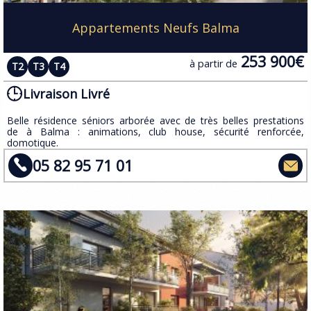
Appartements Neufs Balma
253 900€
à partir de
T2
T3
T4
Livraison Livré
Belle résidence séniors arborée avec de très belles prestations
de à Balma : animations, club house, sécurité renforcée,
domotique.
05 82 95 71 01