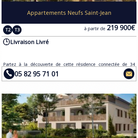
Appartements Neufs Saint-Jean
219 900€
à partir de
T2
T3
Livraison Livré
Partez à la découverte de cette résidence connectée de 34
logements neufs du T2 au T3 dans la commune de Saint-Jean, au
05 82 95 71 01
nord-est de Toulouse.