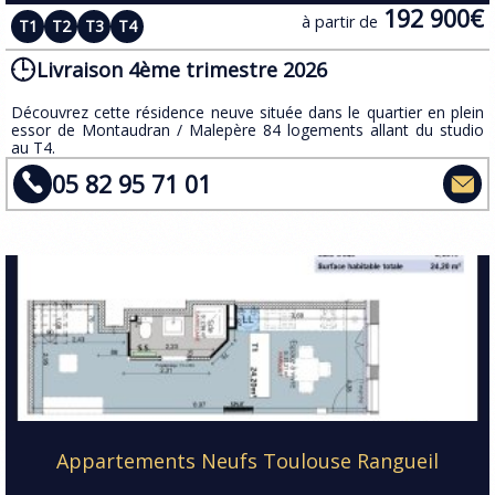
192 900€
à partir de
T1
T2
T3
T4
Livraison 4ème trimestre 2026
​Découvrez cette résidence neuve située dans le quartier en plein
essor de Montaudran / Malepère 84 logements allant du studio
au T4.
05 82 95 71 01
Appartements Neufs Toulouse Rangueil