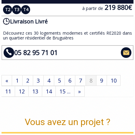
219 880€
à partir de
T2
T3
T4
Livraison Livré
​Découvrez ces 30 logements modernes et certifiés RE2020 dans
un quartier résidentiel de Bruguières
05 82 95 71 01
«
1
2
3
4
5
6
7
8
9
10
11
12
13
14
15 ...
»
Vous avez un projet ?