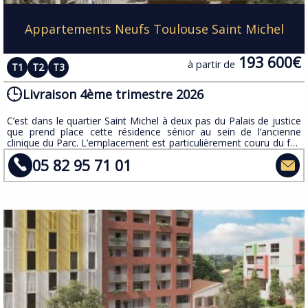
Appartements Neufs Toulouse Saint Michel
193 600€
à partir de
T1
T2
T3
Livraison 4ème trimestre 2026
C’est dans le quartier Saint Michel à deux pas du Palais de justice
que prend place cette résidence sénior au sein de l’ancienne
clinique du Parc. L’emplacement est particulièrement couru du fait
du charme des lieux, couplé à la présence du métro, du tramway
05 82 95 71 01
et du Jardin des Plantes.