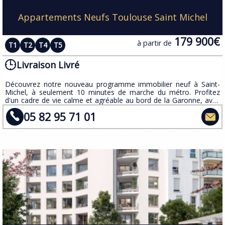
Appartements Neufs Toulouse Saint Michel
179 900€
à partir de
T1
T2
T4
T5
Livraison Livré
Découvrez notre nouveau programme immobilier neuf à Saint-
Michel, à seulement 10 minutes de marche du métro. Profitez
d'un cadre de vie calme et agréable au bord de la Garonne, avec
des logements de qualité allant du studio au T5. Parking sous-sol,
05 82 95 71 01
espaces verts, cuisine équipée, chauffage performant et
conformité RE2020.