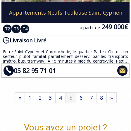
Appartements Neufs Toulouse Saint Cyprien
249 000€
à partir de
T2
T3
T4
Livraison Livré
Entre Saint-Cyprien et Cartoucherie, le quartier Patte d’Oie est un
secteur plutôt familial parfaitement desservi par les transports
(métro, bus, tramway). À 15 minutes à pied du centre-ville, Pattes
d’Oie est un quartier plutôt recherché de Toulouse.
05 82 95 71 01
«
1
2
3
4
5
6
7
8
»
Vous avez un projet ?