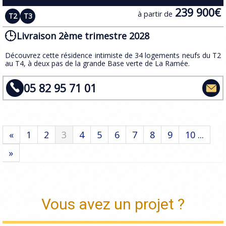
239 900€
à partir de
T2
T3
Livraison 2ème trimestre 2028
​​Découvrez cette résidence intimiste de 34 logements neufs du T2
au T4, à deux pas de la grande Base verte de La Ramée.
05 82 95 71 01
«
1
2
3
4
5
6
7
8
9
10 ...
»
Vous avez un projet ?