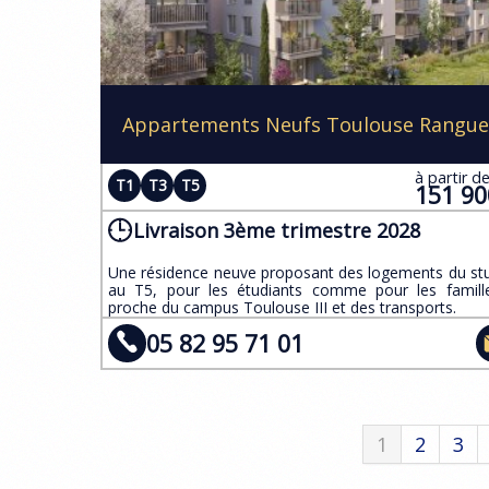
Appartements Neufs Toulouse Rangue
à partir d
T1
T3
T5
151 9
Livraison 3ème trimestre 2028
Une résidence neuve proposant des logements du st
au T5, pour les étudiants comme pour les famille
proche du campus Toulouse III et des transports.
05 82 95 71 01
1
2
3