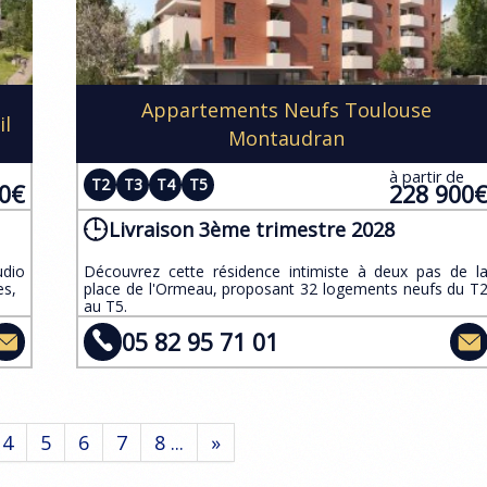
Appartements Neufs Toulouse
il
Montaudran
e
à partir de
T2
T3
T4
T5
00€
228 900
Livraison 3ème trimestre 2028
udio
​Découvrez cette résidence intimiste à deux pas de l
s, ​
place de l'Ormeau, proposant 32 logements neufs du T
au T5.
05 82 95 71 01
4
5
6
7
8 ...
»