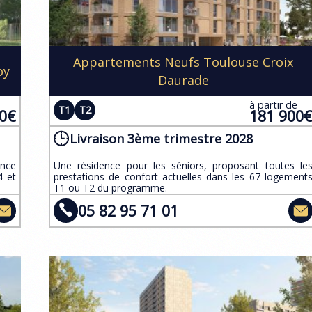
Appartements Neufs Toulouse Croix
oy
Daurade
e
à partir de
T1
T2
00€
181 900
Livraison 3ème trimestre 2028
ence
​Une résidence pour les séniors, proposant toutes le
4 et
prestations de confort actuelles dans les 67 logement
T1 ou T2 du programme.
05 82 95 71 01