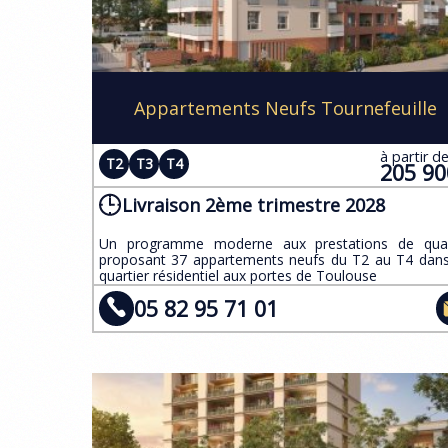
Appartements Neufs Tournefeuille
à partir d
T2
T3
T4
205 9
Livraison 2ème trimestre 2028
​Un programme moderne aux prestations de qual
proposant 37 appartements neufs du T2 au T4 dan
quartier résidentiel aux portes de Toulouse
05 82 95 71 01