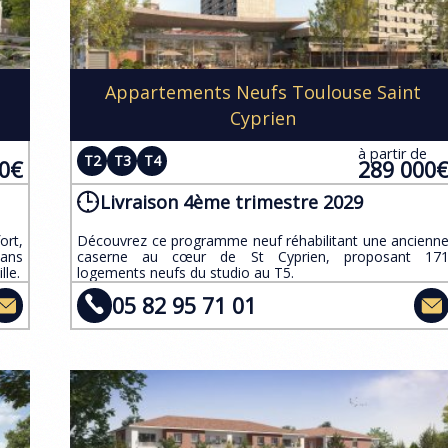
Appartements Neufs Toulouse Saint
Cyprien
e
à partir de
T2
T3
T4
00€
289 000
Livraison 4ème trimestre 2029
rt,
​Découvrez ce programme neuf réhabilitant une ancienn
dans
caserne au cœur de St Cyprien, proposant 17
lle.
logements neufs du studio au T5.
05 82 95 71 01