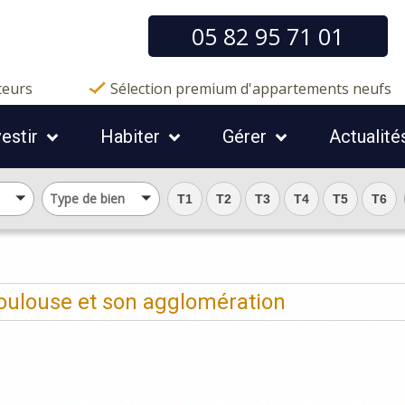
05 82 95 71 01
teurs
Sélection premium d'appartements neufs
vestir
Habiter
Gérer
Actualité
Type de bien
T1
T2
T3
T4
T5
T6
oulouse et son agglomération