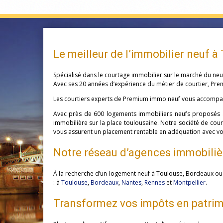
Le meilleur de l’immobilier neuf à
Spécialisé dans le courtage immobilier sur le marché du neu
Avec ses 20 années d’expérience du métier de courtier, Pre
Les courtiers experts de Premium immo neuf vous accompagne
Avec près de 600 logements immobiliers neufs proposés à
immobilière sur la place toulousaine. Notre société de cour
vous assurent un placement rentable en adéquation avec votr
Notre réseau d’agences immobiliè
À la recherche d’un logement neuf à Toulouse, Bordeaux ou 
: à
Toulouse
,
Bordeaux
,
Nantes
,
Rennes
et
Montpellier
.
Transformez vos impôts en patrim