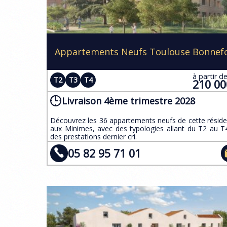
Appartements Neufs Toulouse Bonnef
à partir d
T2
T3
T4
210 0
Livraison 4ème trimestre 2028
​Découvrez les 36 appartements neufs de cette résid
aux Minimes, avec des typologies allant du T2 au T
des prestations dernier cri.
05 82 95 71 01