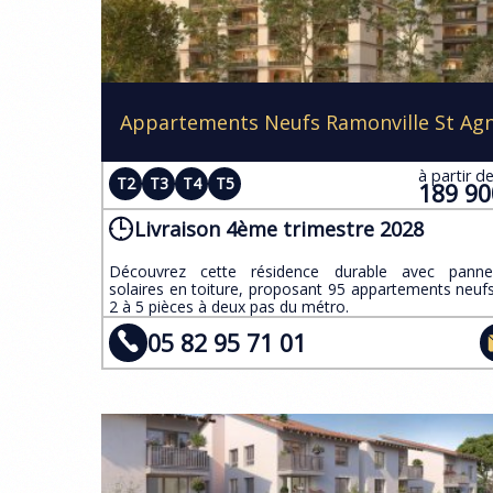
Appartements Neufs Ramonville St Ag
à partir d
T2
T3
T4
T5
189 9
Livraison 4ème trimestre 2028
​Découvrez cette résidence durable avec panne
solaires en toiture, proposant 95 appartements neuf
2 à 5 pièces à deux pas du métro.
05 82 95 71 01