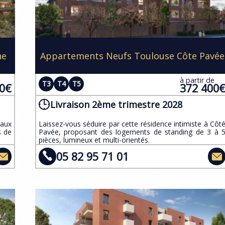
ne
Appartements Neufs Toulouse Côte Pavée
e
à partir de
T3
T4
T5
00€
372 400
Livraison 2ème trimestre 2028
aux
Laissez-vous séduire par cette résidence intimiste à Côt
s de
Pavée, proposant des logements de standing de 3 à 
pièces, lumineux et multi-orientés.​
05 82 95 71 01