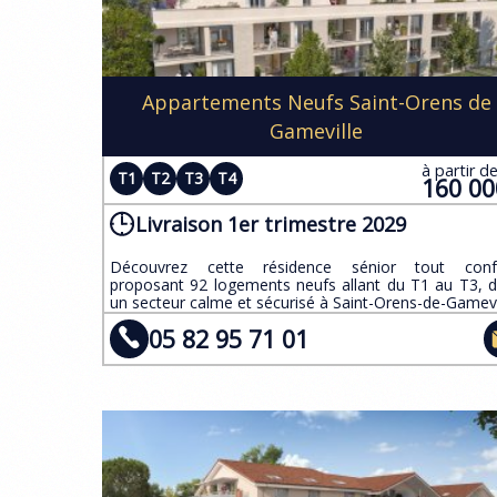
Appartements Neufs Saint-Orens de
Gameville
à partir d
T1
T2
T3
T4
160 0
Livraison 1er trimestre 2029
​Découvrez cette résidence sénior tout confo
proposant 92 logements neufs allant du T1 au T3, 
un secteur calme et sécurisé à Saint-Orens-de-Gamevi
05 82 95 71 01