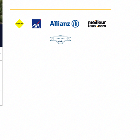
€
a
2