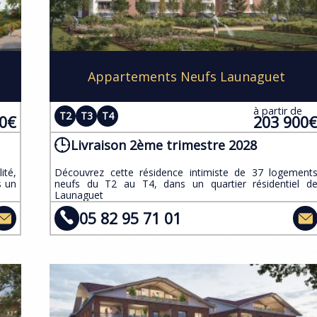
Appartements Neufs Launaguet
e
à partir de
T2
T3
T4
00€
203 900
Livraison 2ème trimestre 2028
ité,
​Découvrez cette résidence intimiste de 37 logement
s un
neufs du T2 au T4, dans un quartier résidentiel d
Launaguet
05 82 95 71 01