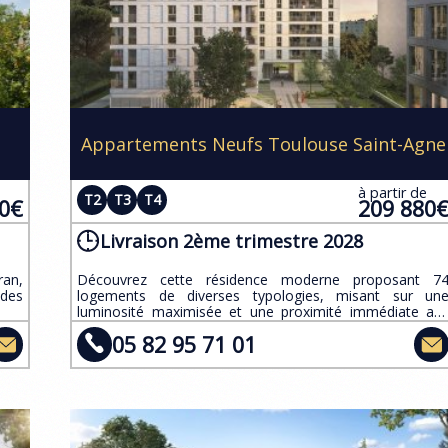
Appartements Neufs Toulouse Saint-Agne
e
à partir de
T2
T3
T4
60€
209 880
Livraison 2ème trimestre 2028
ran,
​Découvrez cette résidence moderne proposant 7
 des
logements de diverses typologies, misant sur un
luminosité maximisée et une proximité immédiate au
transports.
05 82 95 71 01