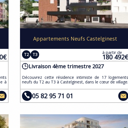
Appartements Neufs Castelginest
e
à partir de
T2
T3
00€
180 492
Livraison 4ème trimestre 2027
ents
​Découvrez cette résidence intimiste de 17 logement
me à
neufs du T2 au T3 à Castelginest, dans le cœur de village
05 82 95 71 01