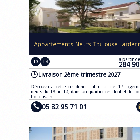
Appartements Neufs Toulouse Larden
à partir d
T3
T4
284 9
Livraison 2ème trimestre 2027
​Découvrez cette résidence intimiste de 17 logem
neufs du T3 au T4, dans un quartier résidentiel de l'o
toulousain
05 82 95 71 01