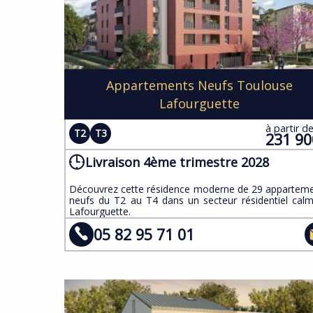
Appartements Neufs Toulouse
Lafourguette
à partir d
T2
T3
231 9
Livraison 4ème trimestre 2028
​Découvrez cette résidence moderne de 29 appartem
neufs du T2 au T4 dans un secteur résidentiel cal
Lafourguette.
05 82 95 71 01