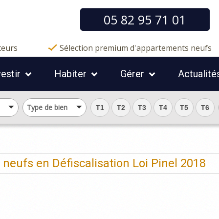
05 82 95 71 01
teurs
Sélection premium d'appartements neufs
vestir
Habiter
Gérer
Actualité
Type de bien
T1
T2
T3
T4
T5
T6
eufs en Défiscalisation Loi Pinel 2018