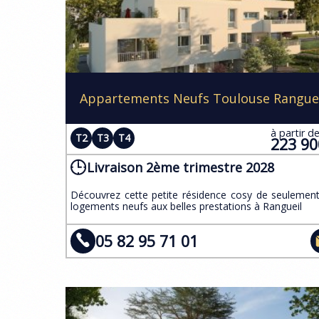
Appartements Neufs Toulouse Rangue
à partir d
T2
T3
T4
223 9
Livraison 2ème trimestre 2028
​Découvrez cette petite résidence cosy de seulemen
logements neufs aux belles prestations à Rangueil
05 82 95 71 01