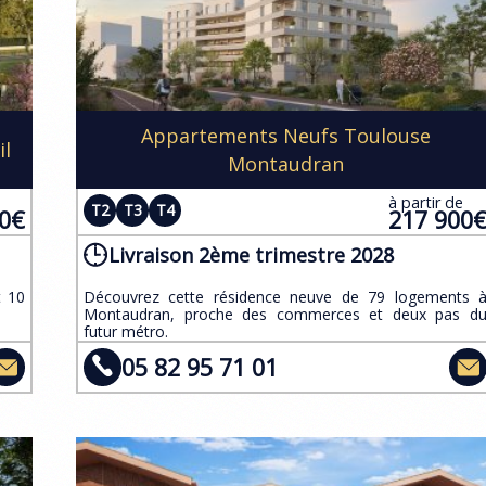
Appartements Neufs Toulouse
il
Montaudran
e
à partir de
T2
T3
T4
00€
217 900
Livraison 2ème trimestre 2028
t 10
​Découvrez cette résidence neuve de 79 logements 
Montaudran, proche des commerces et deux pas d
futur métro.
05 82 95 71 01