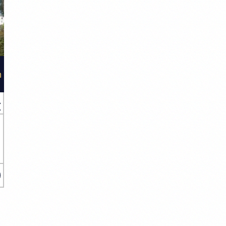
n
€
s
e