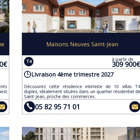
ne
Maisons Neuves Saint-Jean
e
à partir de
T4
00€
309 900
Livraison 4ème trimestre 2027
ents
​Découvrez cette résidence intimiste de 10 villas T
uest
duplex, idéalement situées dans un quartier résidentiel d
Saint-Jean, proche des commerces.
05 82 95 71 01