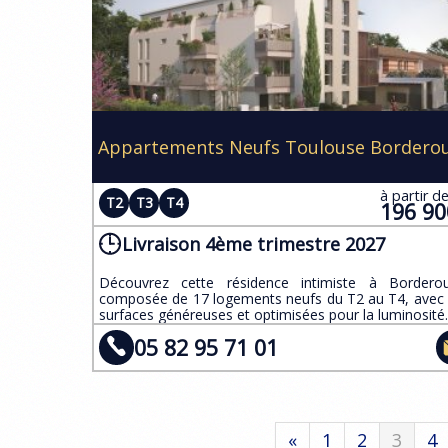
Appartements Neufs Toulouse Bordero
à partir d
T2
T3
T4
196 9
Livraison 4ème trimestre 2027
​Découvrez cette résidence intimiste à Bordero
composée de 17 logements neufs du T2 au T4, avec
surfaces généreuses et optimisées pour la luminosité.
05 82 95 71 01
«
1
2
3
4