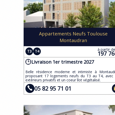
Appartements Neufs Toulouse
Montaudran
à partir d
T3
T4
197 7
Livraison 1er trimestre 2027
​Belle résidence moderne et intimiste à Montaud
proposant 17 logements neufs du T3 au T4, avec
extérieurs privatifs et un coeur îlot végétalisé.
05 82 95 71 01