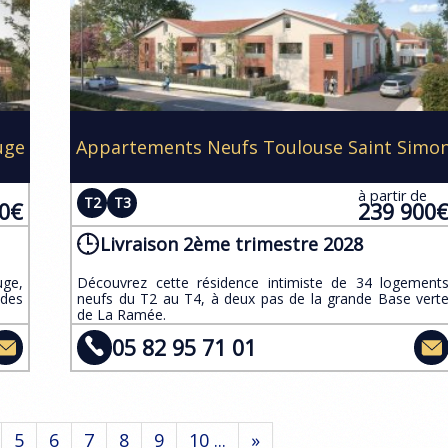
uge
Appartements Neufs Toulouse Saint Simo
e
à partir de
T2
T3
00€
239 900
Livraison 2ème trimestre 2028
uge,
​​Découvrez cette résidence intimiste de 34 logement
 des
neufs du T2 au T4, à deux pas de la grande Base vert
de La Ramée.
05 82 95 71 01
5
6
7
8
9
10 ...
»