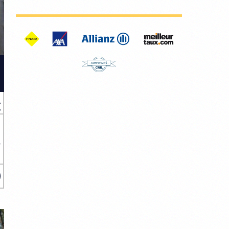
€
4
e
x