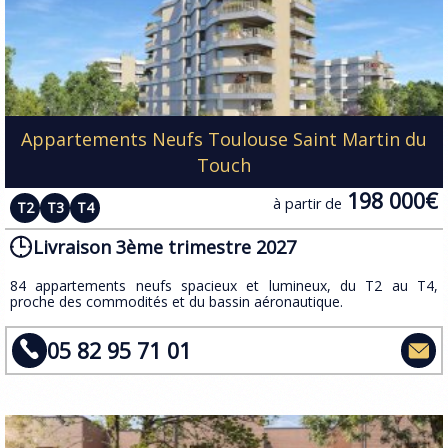
Appartements Neufs Toulouse Saint Martin du
Touch
198 000€
à partir de
T2
T3
T4
Livraison 3ème trimestre 2027
​84 appartements neufs spacieux et lumineux, du T2 au T4,
proche des commodités et du bassin aéronautique.
05 82 95 71 01