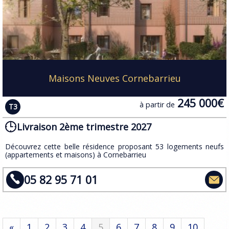
Maisons Neuves Cornebarrieu
245 000€
à partir de
T3
Livraison 2ème trimestre 2027
​​Découvrez cette belle résidence proposant 53 logements neufs
(appartements et maisons) à Cornebarrieu
05 82 95 71 01
«
1
2
3
4
5
6
7
8
9
10